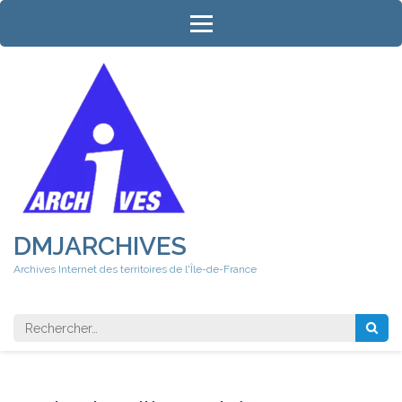
Aller
au
contenu
(Pressez
Entrée)
DMJARCHIVES
Archives Internet des territoires de l'Île-de-France
Rechercher 