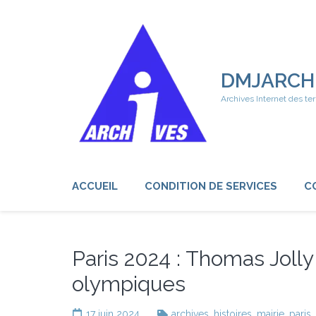
Aller
au
contenu
(Pressez
Entrée)
DMJARCH
Archives Internet des ter
ACCUEIL
CONDITION DE SERVICES
C
Paris 2024 : Thomas Jolly
olympiques
17 juin 2024
archives
,
histoires
,
mairie
,
paris
,