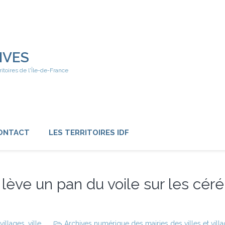
IVES
ritoires de l'Île-de-France
ONTACT
LES TERRITOIRES IDF
 lève un pan du voile sur les cé
villages
,
ville
Archives numérique des mairies des villes et vill