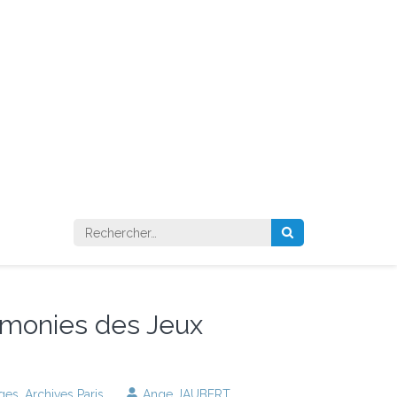
Rechercher :
rémonies des Jeux
ages
,
Archives Paris
Ange JAUBERT