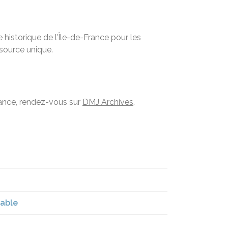
historique de l’Île-de-France pour les
ssource unique.
France, rendez-vous sur
DMJ Archives
.
rable