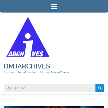
Aller
au
contenu
(Pressez
Entrée)
DMJARCHIVES
Archives Internet des territoires de l'Île-de-France
Rechercher 