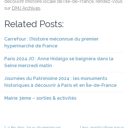
découvrir l’histoire locale de l’Île-de-France, rendez-vous
sur
DMJ Archives
.
Related Posts:
Carrefour : l’histoire méconnue du premier
hypermarché de France
Paris 2024 JO : Anne Hidalgo se baignera dans la
Seine mercredi matin
Journées du Patrimoine 2024 : les monuments
historiques à découvrir à Paris et en Île-de-France
Mairie 3ème – sorties & activités
Navigation
La fin des Jeux olympiques
Une application pour