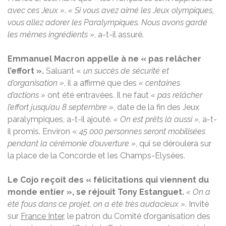
avec ces Jeux »
.
« Si vous avez aimé les Jeux olympiques,
vous allez adorer les Paralympiques. Nous avons gardé
les mêmes ingrédients »
, a-t-il assuré.
Emmanuel Macron appelle à ne « pas relâcher
l’effort ».
Saluant «
un succès de sécurité et
d’organisation »
, il a affirmé que des
« centaines
d’actions »
ont été entravées. Il ne faut
« pas relâcher
l’effort jusqu’au 8 septembre »
, date de la fin des Jeux
paralympiques, a-t-il ajouté.
« On est prêts là aussi »
, a-t-
il promis. Environ «
45 000 personnes seront mobilisées
pendant la cérémonie d’ouverture »
, qui se déroulera sur
la place de la Concorde et les Champs-Elysées.
Le Cojo reçoit des « félicitations qui viennent du
monde entier », se réjouit Tony Estanguet.
« On a
été fous dans ce projet, on a été très audacieux ».
Invité
sur
France Inter
, le patron du Comité d’organisation des