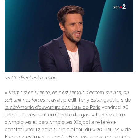
>> Ce direct est terminé.
« Même si en France, on n’est jamais d’accord sur rien, on
sait unir nos forces »
, avait prédit Tony Estanguet lors de
la cérémonie d’ouverture des Jeux de Paris
vendredi 26
juillet. Le président du Comité d’organisation des Jeux
olympiques et paralympiques (Cojop) a réitéré ce
constat lundi 12 août sur le plateau du « 20 Heures » de
France 2, estimant que
« les Français se sont rapprochés