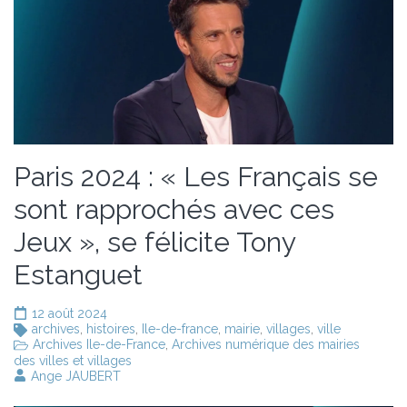
Paris 2024 : « Les Français se
sont rapprochés avec ces
Jeux », se félicite Tony
Estanguet
12 août 2024
archives
,
histoires
,
Ile-de-france
,
mairie
,
villages
,
ville
Archives Ile-de-France
,
Archives numérique des mairies
des villes et villages
Ange JAUBERT