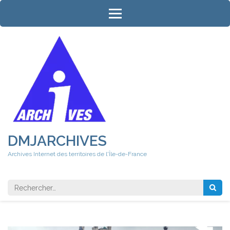
Aller
au
contenu
(Pressez
Entrée)
DMJARCHIVES
Archives Internet des territoires de l'Île-de-France
Rechercher 