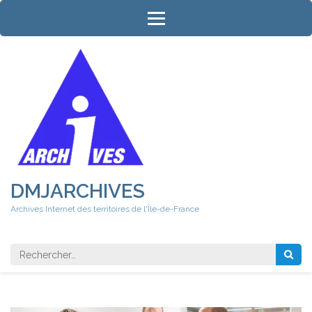
Aller
au
contenu
(Pressez
Entrée)
DMJARCHIVES
Archives Internet des territoires de l'Île-de-France
Rechercher 