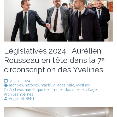
Législatives 2024 : Aurélien
Rousseau en tête dans la 7ᵉ
circonscription des Yvelines
30 juin 2024
archives
,
histoires
,
mairie
,
villages
,
ville
,
yvelines
Archives numérique des mairies des villes et villages
,
Archives Yvelines
Ange JAUBERT