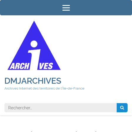
Aller
au
contenu
(Pressez
Entrée)
DMJARCHIVES
Archives Internet des territoires de l'Île-de-France
Rechercher 