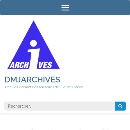
Aller
au
contenu
(Pressez
Entrée)
DMJARCHIVES
Archives Internet des territoires de l'Île-de-France
Rechercher 