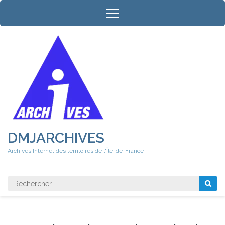
Aller
au
contenu
(Pressez
Entrée)
DMJARCHIVES
Archives Internet des territoires de l'Île-de-France
Rechercher 