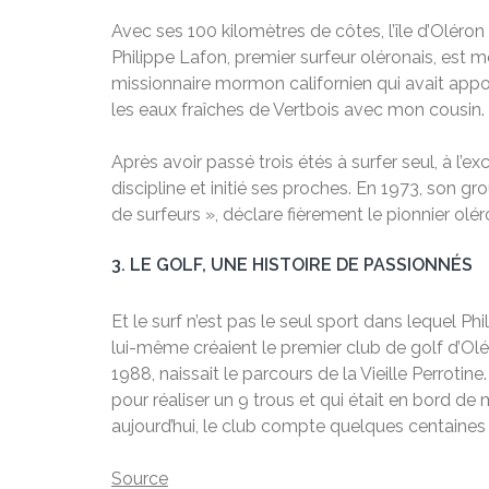
Avec ses 100 kilomètres de côtes, l’île d’Oléron
Philippe Lafon, premier surfeur oléronais, est mo
missionnaire mormon californien qui avait apport
les eaux fraîches de Vertbois avec mon cousin.
Après avoir passé trois étés à surfer seul, à l’e
discipline et initié ses proches. En 1973, son g
de surfeurs », déclare fièrement le pionnier olér
3.
LE GOLF, UNE HISTOIRE DE PASSIONNÉS
Et le surf n’est pas le seul sport dans lequel Phi
lui-même créaient le premier club de golf d’Ol
1988, naissait le parcours de la Vieille Perrotin
pour réaliser un 9 trous et qui était en bord de m
aujourd’hui, le club compte quelques centaines d
Source