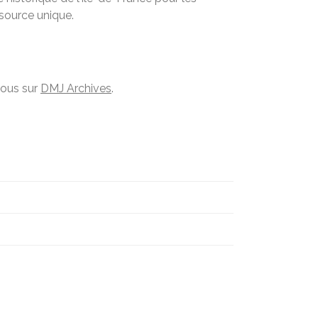
ssource unique.
vous sur
DMJ Archives
.