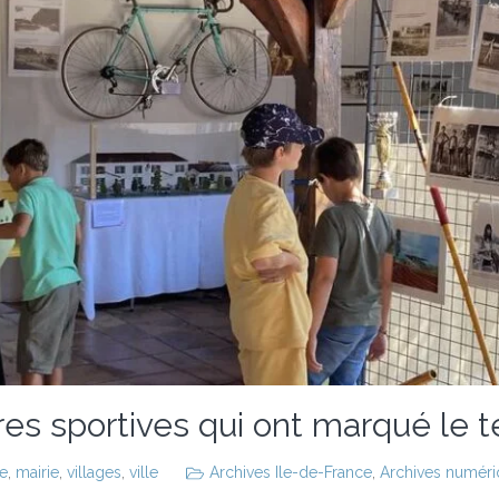
ures sportives qui ont marqué le te
ce
,
mairie
,
villages
,
ville
Archives Ile-de-France
,
Archives numériq