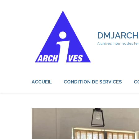
Aller
au
contenu
(Pressez
Entrée)
DMJARCH
Archives Internet des ter
ACCUEIL
CONDITION DE SERVICES
C