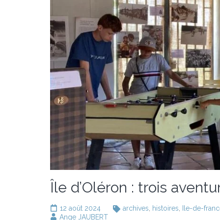
Île d’Oléron : trois avent
12 août 2024
archives
,
histoires
,
Ile-de-fran
Ange JAUBERT