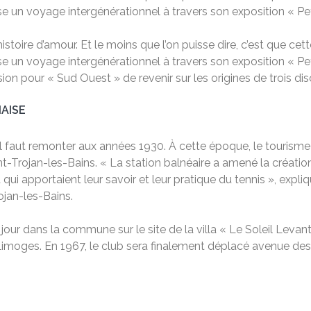
se un voyage intergénérationnel à travers son exposition « Petit
 histoire d’amour. Et le moins que l’on puisse dire, c’est que cet
se un voyage intergénérationnel à travers son exposition « Petit
on pour « Sud Ouest » de revenir sur les origines de trois disci
NAISE
, il faut remonter aux années 1930. À cette époque, le tourism
t-Trojan-les-Bains. « La station balnéaire a amené la créatio
qui apportaient leur savoir et leur pratique du tennis », expliq
ojan-les-Bains.
 jour dans la commune sur le site de la villa « Le Soleil Levan
Limoges. En 1967, le club sera finalement déplacé avenue des 