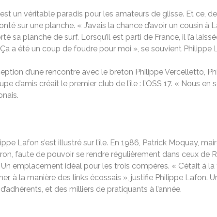
 est un véritable paradis pour les amateurs de glisse. Et ce, 
nté sur une planche. « J’avais la chance d’avoir un cousin à La
é sa planche de surf. Lorsqu’il est parti de France, il l’a lais
 Ça a été un coup de foudre pour moi », se souvient Philippe 
xception d’une rencontre avec le breton Philippe Vercelletto, P
roupe d’amis créait le premier club de l’île : l’OSS 17. « Nous
onais.
lippe Lafon s’est illustré sur l’île. En 1986, Patrick Moquay, m
éron, faute de pouvoir se rendre régulièrement dans ceux de R
e. Un emplacement idéal pour les trois compères. « C’était à la f
er, à la manière des links écossais », justifie Philippe Lafon. 
’adhérents, et des milliers de pratiquants à l’année.