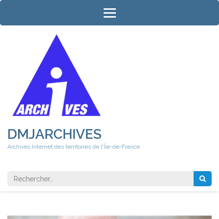
Aller
au
contenu
(Pressez
Entrée)
DMJARCHIVES
Archives Internet des territoires de l'Île-de-France
Rechercher 