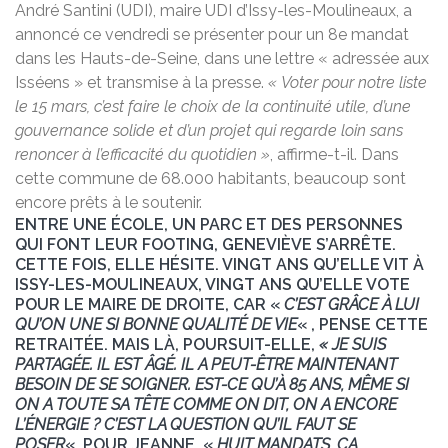
André Santini (UDI), maire UDI d’Issy-les-Moulineaux, a
annoncé ce vendredi se présenter pour un 8e mandat
dans les Hauts-de-Seine, dans une lettre « adressée aux
Isséens » et transmise à la presse.
« Voter pour notre liste
le 15 mars, c’est faire le choix de la continuité utile, d’une
gouvernance solide et d’un projet qui regarde loin sans
renoncer à l’efficacité du quotidien »
, affirme-t-il. Dans
cette commune de 68.000 habitants, beaucoup sont
encore prêts à le soutenir.
ENTRE UNE ÉCOLE, UN PARC ET DES PERSONNES
QUI FONT LEUR FOOTING, GENEVIÈVE S’ARRÊTE.
CETTE FOIS, ELLE HÉSITE. VINGT ANS QU’ELLE VIT À
ISSY-LES-MOULINEAUX, VINGT ANS QU’ELLE VOTE
POUR LE MAIRE DE DROITE, CAR «
C’EST GRÂCE À LUI
QU’ON UNE SI BONNE QUALITÉ DE VIE
« , PENSE CETTE
RETRAITÉE. MAIS LÀ, POURSUIT-ELLE,
« JE SUIS
PARTAGÉE. IL EST ÂGÉ. IL A PEUT-ÊTRE MAINTENANT
BESOIN DE SE SOIGNER. EST-CE QU’À 85 ANS, MÊME SI
ON A TOUTE SA TÊTE COMME ON DIT, ON A ENCORE
L’ÉNERGIE ? C’EST LA QUESTION QU’IL FAUT SE
POSER
« .
POUR JEANNE, «
HUIT MANDATS, ÇA