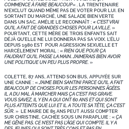
COMMENCE À FAIRE BEAUCOUP
« . LA TRENTENAIRE
N’EXCLUT QUAND MÊME PAS DE VOTER POUR LUI. EN
SORTANT DU MARCHÉ, UNE SALADE BIEN VERTE
DANS UN SAC, AMÉLIE LE RECONNAÎT :
« C’EST VRAI
QU’IL A FAIT DE GRANDES CHOSES POUR LA VILLE
. »
POURTANT, CETTE MÈRE DE TROIS ENFANTS SAIT
DÉJÀ QU’ELLE NE LUI DONNERA PAS SA VOIX. L’ÉLU
DEPUIS 1980 EST
POUR AGRESSION SEXUELLE ET
HARCÈLEMENT MORAL : «
RIEN QUE POUR ÇA
FAUDRAIT QU’IL PASSE LA MAIN. J’AIMERAIS BIEN AVOIR
UNE POLITIQUE UN PEU PLUS PROPRE
. »
COLETTE, 87 ANS, ATTEND SON BUS, APPUYÉE SUR
UNE CANNE : «
J’AIME BIEN SANTINI PARCE QU’IL A FAIT
BEAUCOUP DE CHOSES POUR LES PERSONNES ÂGÉES.
IL A DU MAL À MARCHER MAIS ÇA C’EST PAS GRAVE.
VOUS SAVEZ, IL Y EN A QUI ONT 60 ANS ET QUI SONT
PLUS ATTEINTS QUE LUI ET IL A TOUTE SA TÊTE, ÇA C’EST
SÛR
. » LE MAIRE DE 85 ANS PEUT AUSSI COMPTER
SUR CHRISTINE, CACHÉE SOUS UN PARAPLUIE : «
ÇA
ME GÊNE PAS. CE N’EST PAS L’ÂGE QUI COMPTE. IL Y A
DES JEUNES QUI SONT TRÈS CONS ET PAS EN