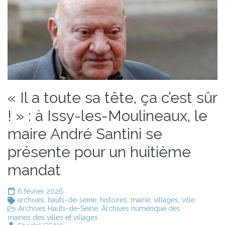
« Il a toute sa tête, ça c’est sûr
! » : à Issy-les-Moulineaux, le
maire André Santini se
présente pour un huitième
mandat
6 février 2026
archives
,
hauts-de-seine
,
histoires
,
mairie
,
villages
,
ville
Archives Hauts-de-Seine
,
Archives numérique des
mairies des villes et villages