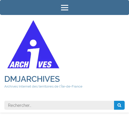
Aller
au
contenu
(Pressez
Entrée)
DMJARCHIVES
Archives Internet des territoires de l'Île-de-France
Rechercher 