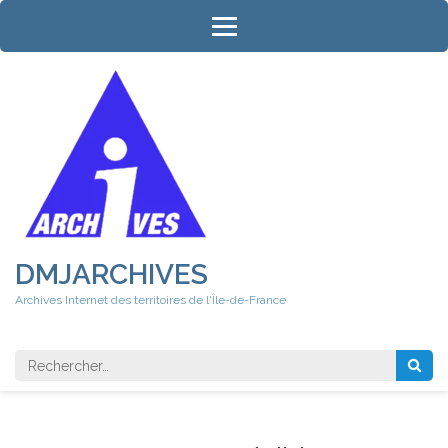
Aller
au
contenu
(Pressez
Entrée)
DMJARCHIVES
Archives Internet des territoires de l'Île-de-France
Rechercher 