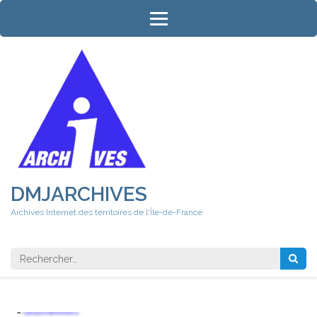
Aller
au
contenu
(Pressez
Entrée)
DMJARCHIVES
Archives Internet des territoires de l'Île-de-France
Rechercher 