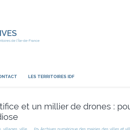
IVES
ritoires de l'Île-de-France
ONTACT
LES TERRITOIRES IDF
ice et un millier de drones : pour
diose
s
,
villages
,
ville
Archives numérique des mairies des villes et vil