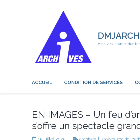
Aller
au
contenu
(Pressez
Entrée)
DMJARCH
Archives Internet des ter
ACCUEIL
CONDITION DE SERVICES
C
EN IMAGES – Un feu d’artif
s’offre un spectacle gran
15 juillet 2025
archives
,
histoires
,
mairie
,
pari