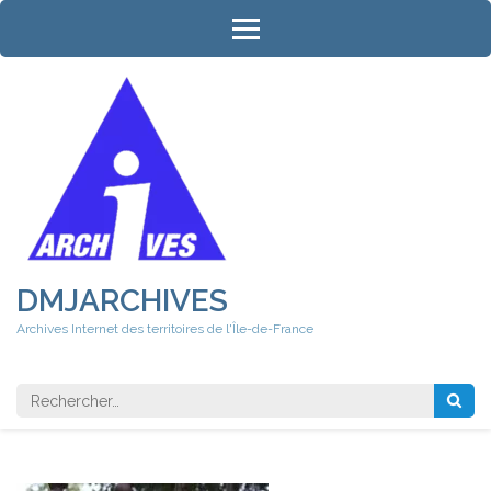
Aller
au
contenu
(Pressez
Entrée)
DMJARCHIVES
Archives Internet des territoires de l'Île-de-France
Rechercher 