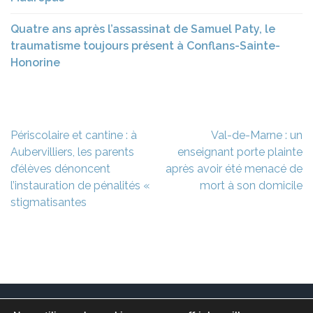
Quatre ans après l’assassinat de Samuel Paty, le
traumatisme toujours présent à Conflans-Sainte-
Honorine
Navigation
Périscolaire et cantine : à
Val-de-Marne : un
de
Aubervilliers, les parents
enseignant porte plainte
l’article
d’élèves dénoncent
après avoir été menacé de
l’instauration de pénalités «
mort à son domicile
stigmatisantes