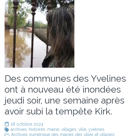
Des communes des Yvelines
ont à nouveau été inondées
jeudi soir, une semaine après
avoir subi la tempête Kirk.
18 octobre 2024
archives
,
histoires
,
mairie
,
villages
,
ville
,
yvelines
Archives numérique des mairies des villes et villages
,