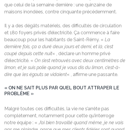
que celui de la semaine dernière : une quinzaine de
maisons inondées, contre cinquante précédemment.
Il y a des dégâts matériels, des difficultés de circulation
et 180 foyers privés d’électricité. Ça commence à faire
beaucoup pour les habitants de Saint-Rémy. «
La
dernière fois, ça a duré deux jours et demi, et là, c’est
coupé depuis cette nuit
« , déclare un homme privé
d’électricité. «
On s’est retrouvés avec deux centimètres de
limon, et je suis polie quand je vous dis du limon, c’est-à-
dire que les égouts se vidaient
« , affirme une passante.
« ON NE SAIT PLUS PAR QUEL BOUT ATTRAPER LE
PROBLÈME »
Malgré toutes ces difficultés, la vie ne s’arrête pas
complètement, notamment pour cette qu’interroge
notre équipe : «
J’ai bien travaillé quand même, je ne vais
pas me plaindre, parce que mes clients fidèles sont quand