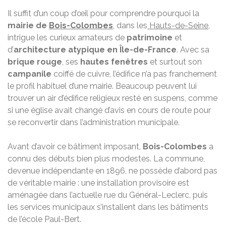
Il suffit d’un coup d’œil pour comprendre pourquoi la
mairie de
Bois-Colombes
, dans les
Hauts-de-Seine
,
intrigue les curieux amateurs de
patrimoine
et
d’
architecture atypique en Île-de-France
. Avec sa
brique rouge
, ses
hautes fenêtres
et surtout son
campanile
coiffé de cuivre, l’édifice n’a pas franchement
le profil habituel d’une mairie. Beaucoup peuvent lui
trouver un air d’édifice religieux resté en suspens, comme
si une église avait changé d’avis en cours de route pour
se reconvertir dans l’administration municipale.
Avant d’avoir ce bâtiment imposant,
Bois-Colombes
a
connu des débuts bien plus modestes. La commune,
devenue indépendante en 1896, ne possède d’abord pas
de véritable mairie : une installation provisoire est
aménagée dans l’actuelle rue du Général-Leclerc, puis
les services municipaux s’installent dans les bâtiments
de l’école Paul-Bert.