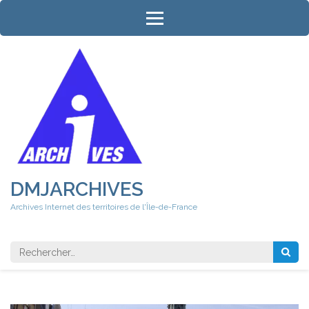
Aller
au
contenu
(Pressez
Entrée)
DMJARCHIVES
Archives Internet des territoires de l'Île-de-France
Rechercher 