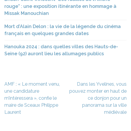
rouge” : une exposition itinérante en hommage à
Missak Manouchian
Mort d’Alain Delon : la vie de la légende du cinéma
français en quelques grandes dates
Hanouka 2024 : dans quelles villes des Hauts-de-
Seine (92) auront lieu les allumages publics
Navigation
AMF : « Le moment venu,
Dans les Yvelines, vous
de
une candidature
pouvez monter en haut de
l’article
m’intéressera », confie le
ce donjon pour un
maire de Sceaux Philippe
panorama sur la ville
Laurent
médiévale