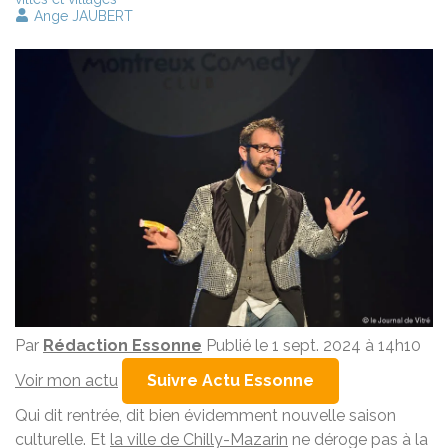
Ange JAUBERT
Par
Rédaction Essonne
Publié le 1 sept. 2024 à 14h10
Voir mon actu
Suivre Actu Essonne
Qui dit rentrée, dit bien évidemment nouvelle saison
culturelle. Et
la ville de Chilly-Mazarin
ne déroge pas à la