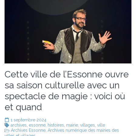
Cette ville de l’Essonne ouvre
sa saison culturelle avec un
spectacle de magie : voici où
et quand
1 septembre 2024
archives
,
essonne
,
histoires
,
mairie
,
villages
,
ville
Archives Essonne
,
Archives numérique des mairies des
villes et villages