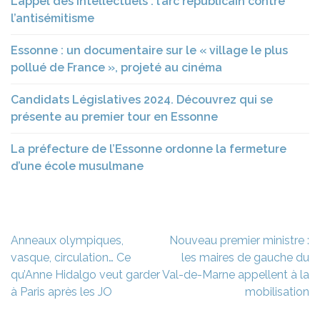
L’appel des intellectuels : l’arc républicain contre
l’antisémitisme
Essonne : un documentaire sur le « village le plus
pollué de France », projeté au cinéma
Candidats Législatives 2024. Découvrez qui se
présente au premier tour en Essonne
La préfecture de l’Essonne ordonne la fermeture
d’une école musulmane
Navigation
Anneaux olympiques,
Nouveau premier ministre :
de
vasque, circulation… Ce
les maires de gauche du
l’article
qu’Anne Hidalgo veut garder
Val-de-Marne appellent à la
à Paris après les JO
mobilisation