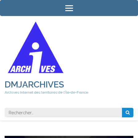
Aller
au
contenu
(Pressez
Entrée)
DMJARCHIVES
Archives Internet des territoires de l'Île-de-France
Rechercher 