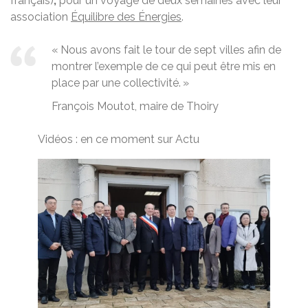
français)
,
pour un voyage de deux semaines avec leur
association
Équilibre des Énergies
.
« Nous avons fait le tour de sept villes afin de
montrer l’exemple de ce qui peut être mis en
place par une collectivité. »
François Moutot, maire de Thoiry
Vidéos : en ce moment sur Actu