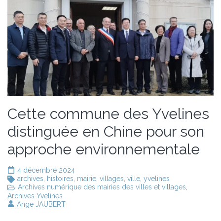
Cette commune des Yvelines
distinguée en Chine pour son
approche environnementale
4 décembre 2024
archives
,
histoires
,
mairie
,
villages
,
ville
,
yvelines
Archives numérique des mairies des villes et villages
,
Archives Yvelines
Ange JAUBERT