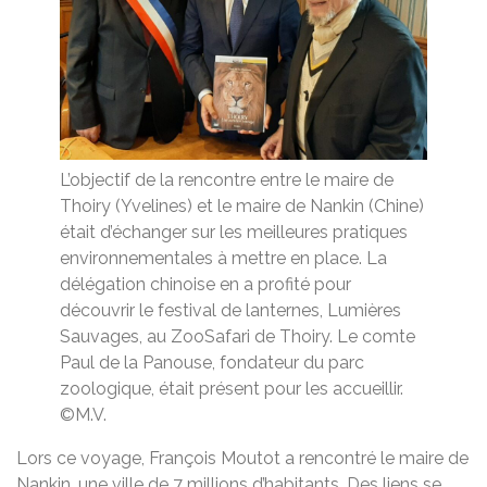
L’objectif de la rencontre entre le maire de
Thoiry (Yvelines) et le maire de Nankin (Chine)
était d’échanger sur les meilleures pratiques
environnementales à mettre en place. La
délégation chinoise en a profité pour
découvrir le festival de lanternes, Lumières
Sauvages, au ZooSafari de Thoiry. Le comte
Paul de la Panouse, fondateur du parc
zoologique, était présent pour les accueillir.
©M.V.
Lors ce voyage, François Moutot a rencontré le maire de
Nankin
, une ville de 7 millions d’habitants. Des liens se