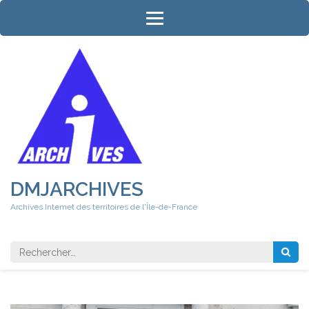
Aller
au
contenu
(Pressez
Entrée)
DMJARCHIVES
Archives Internet des territoires de l'Île-de-France
Rechercher 