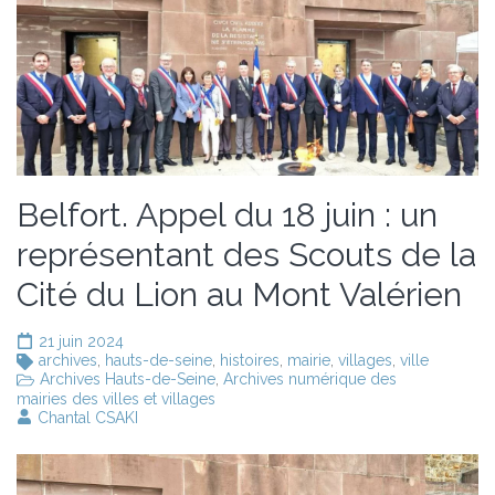
Belfort. Appel du 18 juin : un
représentant des Scouts de la
Cité du Lion au Mont Valérien
21 juin 2024
archives
,
hauts-de-seine
,
histoires
,
mairie
,
villages
,
ville
Archives Hauts-de-Seine
,
Archives numérique des
mairies des villes et villages
Chantal CSAKI