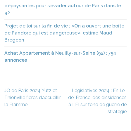
dépaysantes pour s’évader autour de Paris dans le
92
Projet de loi sur la fin de vie : «On a ouvert une boîte
de Pandore qui est dangereuse», estime Maud
Bregeon
Achat Appartement à Neuilly-sur-Seine (92) : 754
annonces
Navigation
JO de Paris 2024 Yutz et
Législatives 2024 : En Ile-
de
Thionville fières d’accueillir
de-France, des dissidences
l’article
la Flamme
à LFI sur fond de guerre de
stratégie