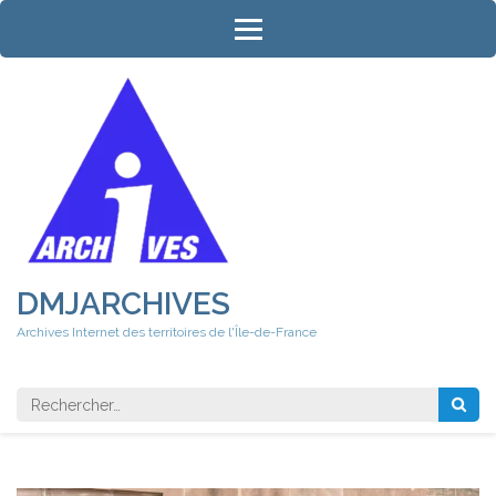
Aller
au
contenu
(Pressez
Entrée)
DMJARCHIVES
Archives Internet des territoires de l'Île-de-France
Rechercher 