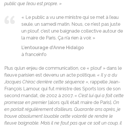
public que l’eau est propre. »
« Le public a vu une ministre qui se met à l’eau
seule, un samedi matin. Nous, ce n’est pas juste
un plouf, c’est une baignade collective autour de
la maire de Paris. Ça n’a rien à voir. »
L’entourage d’Anne Hidalgo
à franceinfo
Plus qu’un
enjeu de communication, ce
« plouf »
dans le
fleuve parisien est devenu un acte politique.
« Il y a du
Jacques Chirac derrière cette séquence »,
rappelle Jean-
François Lamour, qui fut ministre des Sports lors de son
second mandat, de 2002 à 2007.
«
C’est lui qui a fait cette
promesse en premier
[alors qu’il était maire de Paris].
On
en parlait régulièrement d’ailleurs. Quarante ans après, je
trouve absolument louable cette volonté de rendre le
fleuve baignable. Mais il ne faut pas que ce soit un coup, il