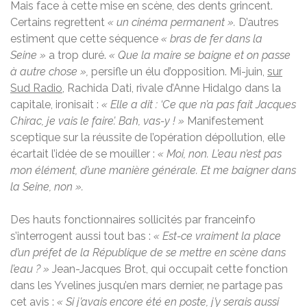
Mais face à cette mise en scène, des dents grincent.
Certains regrettent
« un cinéma permanent ».
D’autres
estiment que cette séquence
«
bras de fer dans la
Seine »
a trop duré.
« Que la maire se baigne et on passe
à autre chose »,
persifle un élu d’opposition. Mi-juin,
sur
Sud Radio
, Rachida Dati, rivale d’Anne Hidalgo dans la
capitale, ironisait :
« Elle a dit : ‘Ce que n’a pas fait Jacques
Chirac, je vais le faire’. Bah, vas-y ! »
Manifestement
sceptique sur la réussite de l’opération dépollution, elle
écartait l’idée de se mouiller :
« Moi, non. L’eau n’est pas
mon élément, d’une manière générale. Et me baigner dans
la Seine, non ».
Des hauts fonctionnaires sollicités par franceinfo
s’interrogent aussi tout bas :
« Est-ce vraiment la place
d’un préfet de la République de se mettre en scène dans
l’eau ? »
Jean-Jacques Brot, qui occupait cette fonction
dans les Yvelines jusqu’en mars dernier, ne partage pas
cet avis :
« Si j’avais encore été en poste, j’y serais aussi