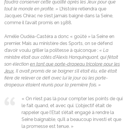
faudra conserver cette qualité après les Jeux pour que
tout le monde en profite. »
L’histoire retiendra que
Jacques Chirac ne s’est jamais baigné dans la Seine,
comme il l’avait promis en 1988.
Amélie Oudéa-Castéra a donc « goûté » la Seine en
premier. Mais a
u ministère des Sports, on
se défend
d’avoir voulu griller la politesse à quiconque :
« La
ministre était aux côtés d’Alexis Hanquinquant, qui fêtait
son élection
en tant que porte-drapeau tricolore pour les
Jeux
. Il avait promis de se baigner s’il était élu, elle était
fière de relever ce défi avec lui le jour où les porte-
drapeaux étaient réunis pour la première fois. »
« On n’est pas là pour compter les points de qui
le fait quand, et avec qui. L’objectif était de
rappeler que l’Etat s’était engagé à rendre la
Seine baignable, qu’il a beaucoup investi et que
la promesse est tenue. »