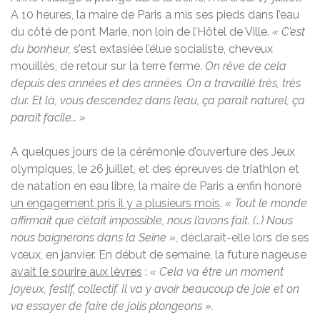
A 10 heures, la maire de Paris a mis ses pieds dans l’eau
du côté de pont Marie, non loin de l’Hôtel de Ville.
« C’est
du bonheur,
s’est extasiée l’élue socialiste, cheveux
mouillés, de retour sur la terre ferme.
On rêve de cela
depuis des années et des années. On a travaillé très, très
dur. Et là, vous descendez dans l’eau, ça paraît naturel, ça
paraît facile… »
A quelques jours de la cérémonie d’ouverture des Jeux
olympiques, le 26 juillet, et des épreuves de
triathlon et
de natation en eau libre, la maire de Paris a enfin
honoré
un engagement pris il y a plusieurs mois
.
« Tout le monde
affirmait que c’était impossible, nous l’avons fait. (…) Nous
nous baignerons dans la Seine »
, déclarait-elle lors de ses
vœux
, en janvier. E
n début de semaine, la future nageuse
avait le sourire aux lèvres
:
« Cela va être un moment
joyeux, festif, collectif. Il va y avoir beaucoup de joie et on
va essayer de faire de jolis plongeons ».