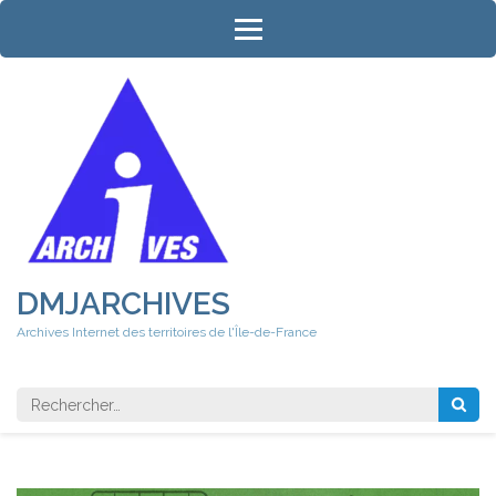
Aller
au
contenu
(Pressez
Entrée)
DMJARCHIVES
Archives Internet des territoires de l'Île-de-France
Rechercher 