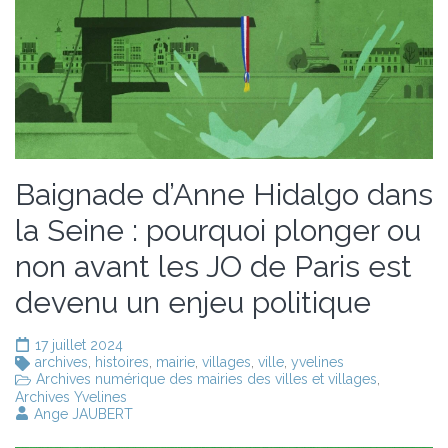
Baignade d’Anne Hidalgo dans
la Seine : pourquoi plonger ou
non avant les JO de Paris est
devenu un enjeu politique
17 juillet 2024
archives
,
histoires
,
mairie
,
villages
,
ville
,
yvelines
Archives numérique des mairies des villes et villages
,
Archives Yvelines
Ange JAUBERT