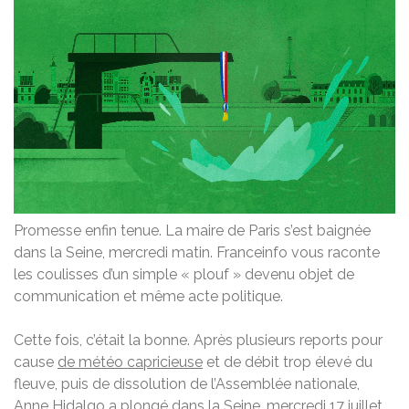
Promesse enfin tenue. La maire de Paris s’est baignée
dans la Seine, mercredi matin. Franceinfo vous raconte
les coulisses d’un simple « plouf » devenu objet de
communication et même acte politique.
Cette fois, c’était la bonne. Après plusieurs reports pour
cause
de météo capricieuse
et de débit trop élevé du
fleuve, puis de dissolution de l’Assemblée nationale,
Anne Hidalgo a plongé dans la Seine, mercredi 17 juillet.