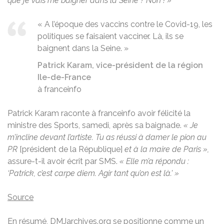
que je vais me baigner dans la Seine ? Non ! »
« A l’époque des vaccins contre le Covid-19, les
politiques se faisaient vacciner. Là, ils se
baignent dans la Seine. »
Patrick Karam, vice-président de la région
Ile-de-France
à franceinfo
Patrick Karam raconte à franceinfo avoir félicité la
ministre des Sports, samedi, après sa baignade.
« Je
m’incline devant l’artiste. Tu as réussi à damer le pion au
PR
[président de la République]
et à la maire de Paris »,
assure-t-il avoir écrit par SMS.
« Elle m’a répondu :
‘
Patrick, c’est carpe diem. Agir tant qu’on est là.' »
Source
En résumé, DMJarchives.org se positionne comme un