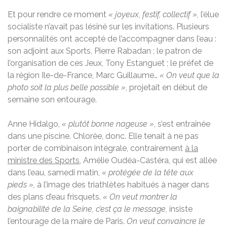
Et pour rendre ce moment
« joyeux, festif, collectif »,
l’élue
socialiste n’avait pas lésiné sur les invitations.
Plusieurs
personnalités ont accepté de l’accompagner dans l’eau :
son adjoint aux Sports, Pierre Rabadan ; le patron de
l’organisation de ces Jeux, Tony Estanguet ; le préfet de
la région Ile-de-France, Marc Guillaume…
« On veut que la
photo soit la plus belle possible »
,
projetait en début de
semaine son entourage.
Anne Hidalgo,
« plutôt bonne nageuse »
, s’est entraînée
dans une piscine. Chlorée, donc.
Elle tenait à ne pas
porter de combinaison intégrale, contrairement
à la
ministre des Sports
, Amélie Oudéa-Castéra, qui est allée
dans l’eau, samedi matin,
« protégée de la tête aux
pieds »,
à l’image des triathlètes habitués à nager dans
des plans d’eau frisquets.
« On veut montrer la
baignabilité de la Seine, c’est ça le message,
insiste
l’entourage de la maire de Paris.
On veut convaincre le