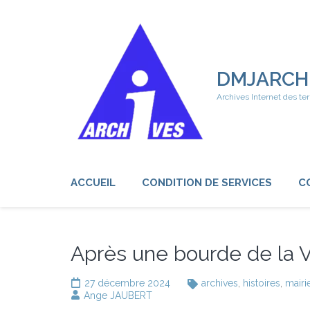
Aller
au
contenu
(Pressez
Entrée)
DMJARCH
Archives Internet des ter
ACCUEIL
CONDITION DE SERVICES
C
Après une bourde de la Vi
27 décembre 2024
archives
,
histoires
,
mairi
Ange JAUBERT