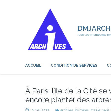
Aller
au
contenu
(Pressez
Entrée)
DMJARCH
Archives Internet des ter
ACCUEIL
CONDITION DE SERVICES
C
À Paris, l’île de la Cité s
encore planter des arbre
19 mai 2025
archives
,
histoires
,
mairie
,
paris