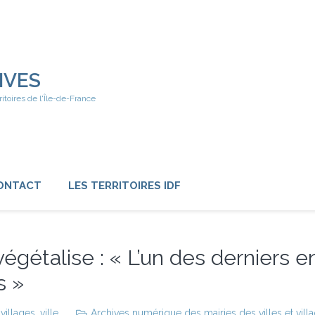
IVES
ritoires de l'Île-de-France
ONTACT
LES TERRITOIRES IDF
e végétalise : « L’un des derniers e
s »
,
villages
,
ville
Archives numérique des mairies des villes et vill