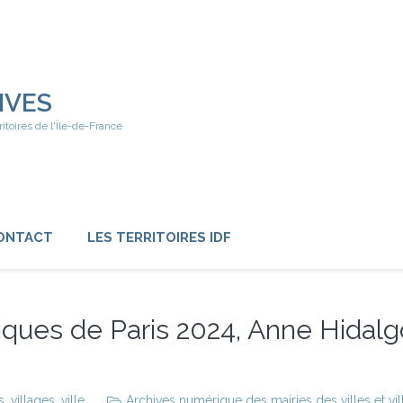
IVES
ritoires de l'Île-de-France
ONTACT
LES TERRITOIRES IDF
iques de Paris 2024, Anne Hidalg
s
,
villages
,
ville
Archives numérique des mairies des villes et vi