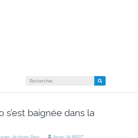
Rechercher :
o s’est baignée dans la
llages
,
Archives Paris
Ange JAUBERT