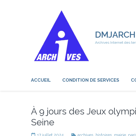
Aller
au
contenu
(Pressez
Entrée)
DMJARCH
Archives Internet des ter
ACCUEIL
CONDITION DE SERVICES
C
À 9 jours des Jeux olymp
Seine
17 juillet 2024
archives
,
histoires
,
mairie
,
pari