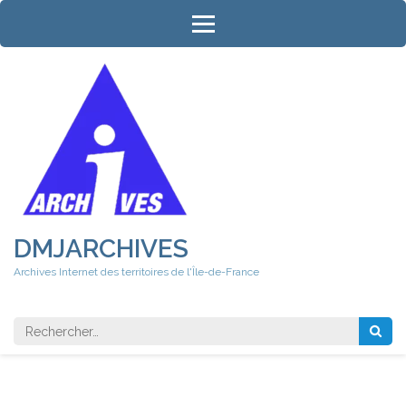
Aller
au
contenu
(Pressez
Entrée)
DMJARCHIVES
Archives Internet des territoires de l'Île-de-France
Rechercher 